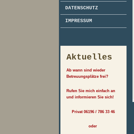
DATENSCHUTZ
IMPRESSUM
Aktuelles
Ab wann sind wieder
Betreuungsplätze frei?
Rufen Sie mich einfach an
und informieren Sie sich!
Privat 06196 / 786 33 46
oder